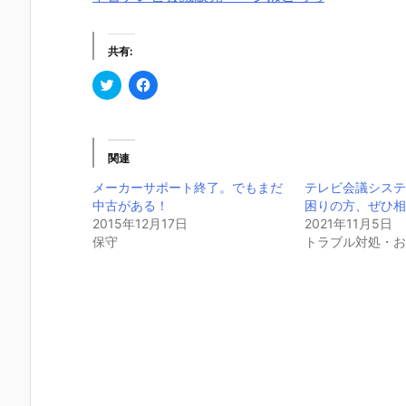
共有:
ク
F
リ
a
ッ
c
ク
e
し
b
て
o
T
o
関連
w
k
i
で
メーカーサポート終了。でもまだ
テレビ会議シス
t
共
t
有
中古がある！
困りの方、ぜひ
e
す
2015年12月17日
r
る
2021年11月5日
で
に
保守
トラブル対処・
共
は
有
ク
(新
リ
し
ッ
い
ク
ウ
し
ィ
て
ン
く
ド
だ
ウ
さ
で
い
開
(新
き
し
ま
い