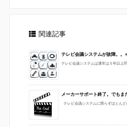
す)
ウ
ィ
ン
ド
ウ
で
開
き
ま
関連記事
す)
テレビ会議システムが故障。。
テレビ会議システムは通常は５年以上問題
メーカーサポート終了。でもま
テレビ会議システムに限らずほとんどの