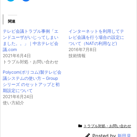
ッ
c
ク
e
し
b
て
o
T
o
関連
w
k
i
で
テレビ会議トラブル事例「エ
インターネットを利用してテ
t
共
t
有
ンドユーザがいじってしまい
レビ会議を行う場合の設定に
e
す
ました。。」｜中古テレビ会
r
る
ついて（NATの利用など)
で
に
議.com
2016年7月8日
共
は
有
ク
2021年6月4日
技術情報
(新
リ
トラブル対処・お問い合わせ
し
ッ
い
ク
ウ
し
Polycom(ポリコム)製テレビ会
ィ
て
議システムの使い方 – Group
ン
く
ド
だ
シリーズ のセットアップと初
ウ
さ
期設定について
で
い
開
(新
2021年6月24日
き
し
使い方紹介
ま
い
す)
ウ
ィ
ン
ド
ウ
トラブル対処・お問い合わせ
で
開
き
Posted by
新田見