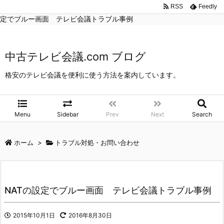
中古テレビ会議.com ブログ
>
トラブル対処・お問い合わせ
>
NATの設
RSS
Feedly
定でブルー画面 テレビ会議トラブル事例
中古テレビ会議.com ブログ
格安のテレビ会議を便利に使う方法を案内しています。
Menu
Sidebar
Prev
Next
Search
ホーム
>
トラブル対処・お問い合わせ
NATの設定でブルー画面 テレビ会議トラブル事例
2015年10月1日
2016年8月30日