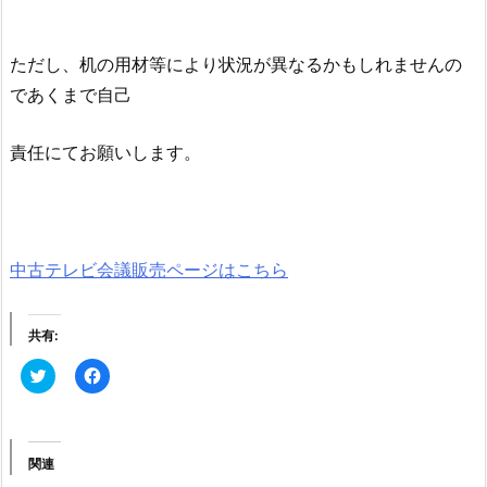
ただし、机の用材等により状況が異なるかもしれませんの
であくまで自己
責任にてお願いします。
中古テレビ会議販売ページはこちら
共有:
ク
F
リ
a
ッ
c
ク
e
し
b
て
o
T
o
関連
w
k
i
で