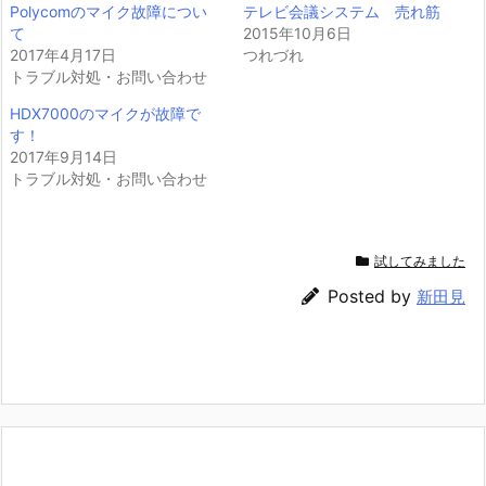
Polycomのマイク故障につい
テレビ会議システム 売れ筋
t
共
t
有
て
2015年10月6日
e
す
2017年4月17日
r
る
つれづれ
で
に
トラブル対処・お問い合わせ
共
は
有
ク
(新
リ
HDX7000のマイクが故障で
し
ッ
す！
い
ク
ウ
し
2017年9月14日
ィ
て
トラブル対処・お問い合わせ
ン
く
ド
だ
ウ
さ
で
い
開
(新
き
し
試してみました
ま
い
す)
ウ
ィ
Posted by
新田見
ン
ド
ウ
で
開
き
ま
す)