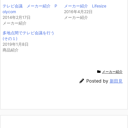
i
で
テレビ会議 メーカー紹介 P
メーカー紹介 Lifesize
t
共
t
有
olycom
2016年4月22日
e
す
2014年2月17日
r
る
メーカー紹介
で
に
メーカー紹介
共
は
有
ク
(新
リ
多地点間でテレビ会議を行う
し
ッ
(その１)
い
ク
ウ
し
2019年1月8日
ィ
て
商品紹介
ン
く
ド
だ
ウ
さ
で
い
開
(新
き
し
メーカー紹介
ま
い
す)
ウ
ィ
Posted by
新田見
ン
ド
ウ
で
開
き
ま
す)