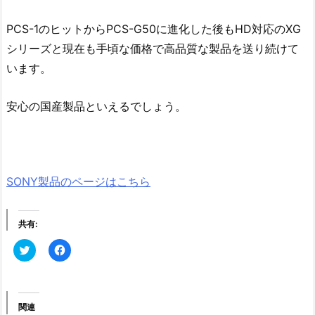
PCS-1のヒットからPCS-G50に進化した後もHD対応のXG
シリーズと現在も手頃な価格で高品質な製品を送り続けて
います。
安心の国産製品といえるでしょう。
SONY製品のページはこちら
共有:
ク
F
リ
a
ッ
c
ク
e
し
b
て
o
T
o
関連
w
k