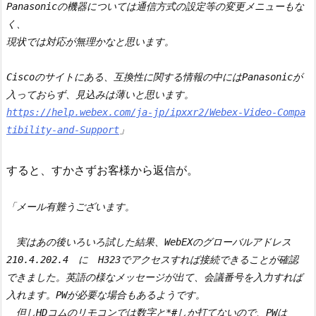
Panasonicの機器については通信方式の設定等の変更メニューもな
く、

現状では対応が無理かなと思います。

Ciscoのサイトにある、互換性に関する情報の中にはPanasonicが

https://help.webex.com/ja-jp/ipxxr2/Webex-Video-Compa
tibility-and-Support
」
すると、すかさずお客様から返信が。
「メール有難うございます。

　実はあの後いろいろ試した結果、WebEXのグローバルアドレス

210.4.202.4　に　H323でアクセスすれば接続できることが確認

できました。英語の様なメッセージが出て、会議番号を入力すれば

入れます。PWが必要な場合もあるようです。

　但しHDコムのリモコンでは数字と*#しか打てないので、PWは
