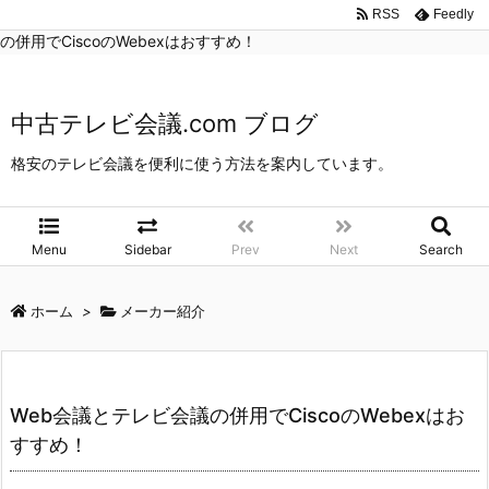
中古テレビ会議.com ブログ
>
メーカー紹介
>
Web会議とテレビ会議
RSS
Feedly
の併用でCiscoのWebexはおすすめ！
中古テレビ会議.com ブログ
格安のテレビ会議を便利に使う方法を案内しています。
Menu
Sidebar
Prev
Next
Search
ホーム
>
メーカー紹介
Web会議とテレビ会議の併用でCiscoのWebexはお
すすめ！