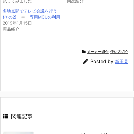
試してみました
商品紹介
共
は
有
ク
(新
リ
多地点間でテレビ会議を行う
し
ッ
(その2)
専用MCUの利用
い
ク
ウ
し
2019年1月15日
ィ
て
商品紹介
ン
く
ド
だ
ウ
さ
で
い
開
(新
き
し
メーカー紹介
,
使い方紹介
ま
い
す)
ウ
ィ
Posted by
新田見
ン
ド
ウ
で
開
き
ま
す)
関連記事