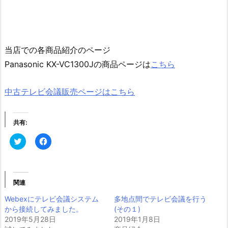
当店での各商品紹介のページ
Panasonic KX-VC1300Jの商品ページは
こちら
中古テレビ会議販売ページはこちら
共有:
ク
F
リ
a
ッ
c
ク
e
し
b
て
o
T
o
関連
w
k
i
で
Webexにテレビ会議システム
多地点間でテレビ会議を行う
t
共
t
有
から接続してみました。
(その１)
e
す
2019年5月28日
r
る
2019年1月8日
で
に