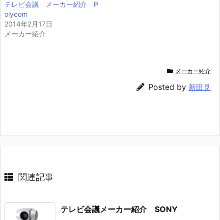
(新
リ
テレビ会議 メーカー紹介 P
し
ッ
olycom
い
ク
ウ
し
2014年2月17日
ィ
て
メーカー紹介
ン
く
ド
だ
ウ
さ
で
い
開
(新
き
し
メーカー紹介
ま
い
す)
ウ
ィ
Posted by
新田見
ン
ド
ウ
で
開
き
ま
す)
関連記事
テレビ会議メーカー紹介 SONY