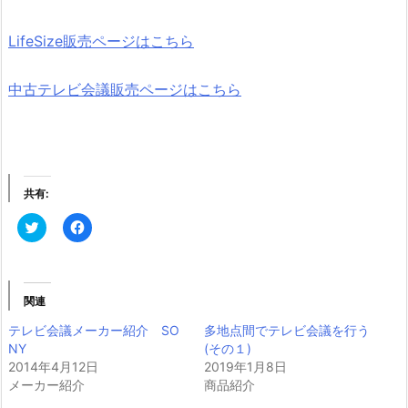
LifeSize販売ページはこちら
中古テレビ会議販売ページはこちら
共有:
ク
F
リ
a
ッ
c
ク
e
し
b
て
o
T
o
関連
w
k
i
で
テレビ会議メーカー紹介 SO
多地点間でテレビ会議を行う
t
共
t
有
NY
(その１)
e
す
2014年4月12日
r
る
2019年1月8日
で
に
メーカー紹介
商品紹介
共
は
有
ク