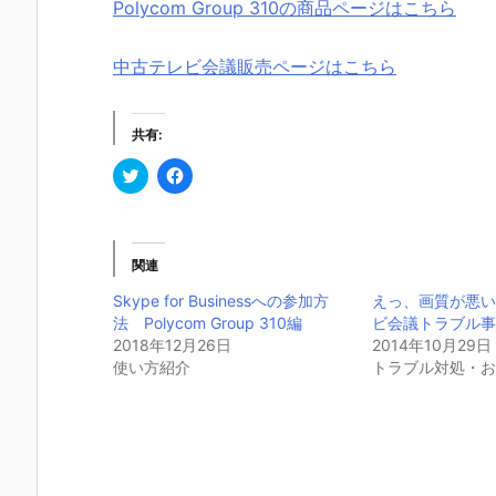
Polycom Group 310の商品ページはこちら
中古テレビ会議販売ページはこちら
共有:
ク
F
リ
a
ッ
c
ク
e
し
b
て
o
T
o
関連
w
k
i
で
Skype for Businessへの参加方
えっ、画質が悪
t
共
t
有
法 Polycom Group 310編
ビ会議トラブル
e
す
2018年12月26日
r
る
2014年10月29日
で
に
使い方紹介
トラブル対処・
共
は
有
ク
(新
リ
し
ッ
い
ク
ウ
し
ィ
て
ン
く
ド
だ