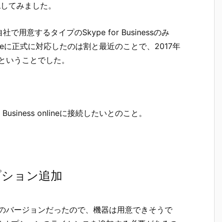
認してみました。
するタイプのSkype for Businessのみ
 onlineに正式に対応したのは割と最近のことで、2017年
らということでした。
usiness onlineに接続したいとのこと。
プション追加
.1以上のバージョンだったので、機器は用意できそうで